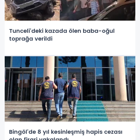
Tunceli'deki kazada ölen baba-oğul
toprağa verildi
Bingöl'de 8 yıl kesinleşmiş hapis cezası
olan firari yakalandı