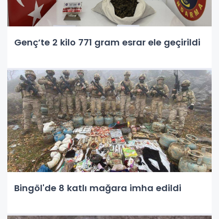
Genç’te 2 kilo 771 gram esrar ele geçirildi
Bingöl'de 8 katlı mağara imha edildi