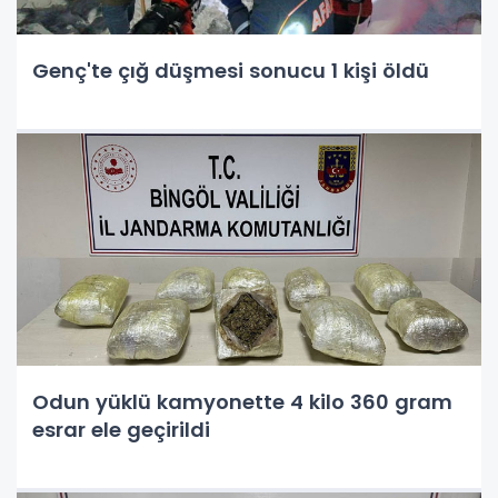
Genç'te çığ düşmesi sonucu 1 kişi öldü
Odun yüklü kamyonette 4 kilo 360 gram
esrar ele geçirildi