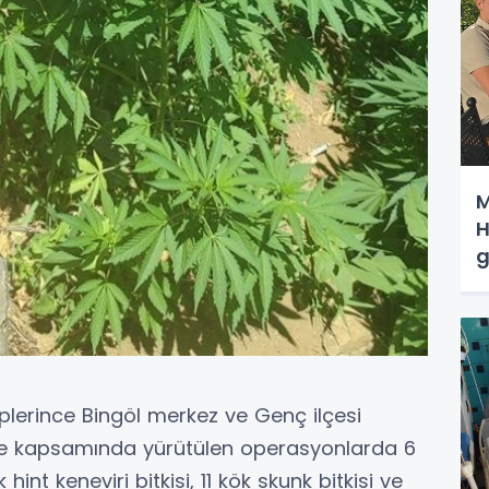
M
H
g
plerince Bingöl merkez ve Genç ilçesi
le kapsamında yürütülen operasyonlarda 6
hint keneviri bitkisi, 11 kök skunk bitkisi ve