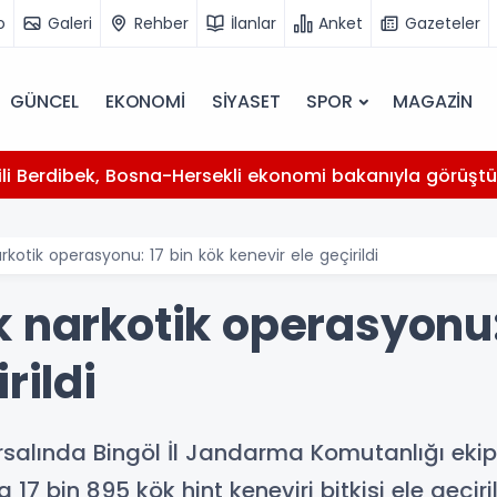
o
Galeri
Rehber
İlanlar
Anket
Gazeteler
GÜNCEL
EKONOMİ
SİYASET
SPOR
MAGAZİN
kili Berdibek, Bosna-Hersekli ekonomi bakanıyla görüşt
kotik operasyonu: 17 bin kök kenevir ele geçirildi
 narkotik operasyonu:
rildi
ırsalında Bingöl İl Jandarma Komutanlığı eki
17 bin 895 kök hint keneviri bitkisi ele geçiril