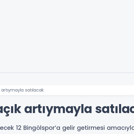
k artıymayla satılacak
 açık artıymayla satıla
cek 12 Bingölspor’a gelir getirmesi amacıyla