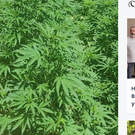
H
B
y