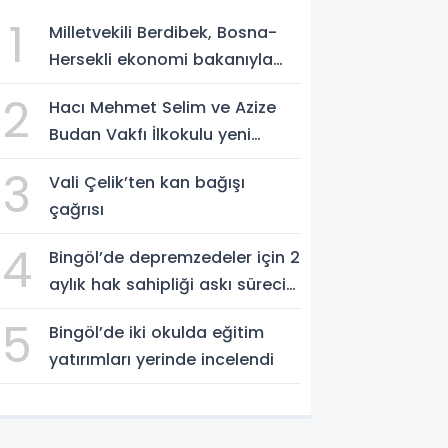
1
Milletvekili Berdibek, Bosna-
Hersekli ekonomi bakanıyla
görüştü
2
Hacı Mehmet Selim ve Azize
Budan Vakfı İlkokulu yeni
eğitim yılına hazırlanıyor
3
Vali Çelik’ten kan bağışı
çağrısı
4
Bingöl’de depremzedeler için 2
aylık hak sahipliği askı süreci
başladı
5
Bingöl’de iki okulda eğitim
yatırımları yerinde incelendi