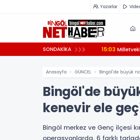
Yazarlar
Vide
15:03
SONDAKİKA
hazırlanıyor
Milletve
Anasayfa
GÜNCEL
Bingöl'de büyük nar
Bingöl'de büyük
kenevir ele geçi
Bingöl merkez ve Genç ilçesi k
operasyonlarda, 6 farklı tarlada 