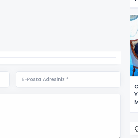
E-Posta Adresiniz *
C
Y
M
Ç