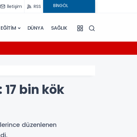
İletişim
RSS
EĞİTİM
DÜNYA
SAĞLIK
14:47
ü
Bingöl
 17 bin kök
plerince düzenlenen
di.