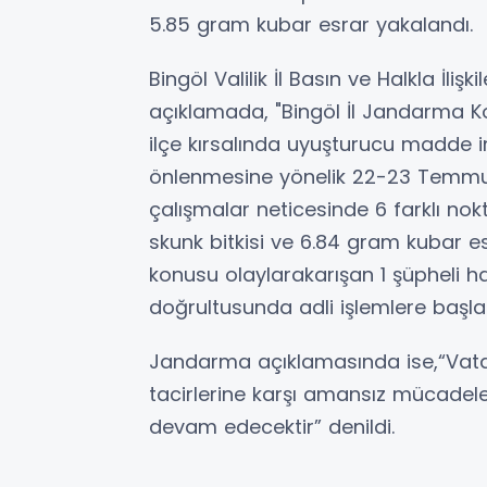
5.85 gram kubar esrar yakalandı.
Bingöl Valilik İl Basın ve Halkla İliş
açıklamada, "Bingöl İl Jandarma K
ilçe kırsalında uyuşturucu madde im
önlenmesine yönelik 22-23 Temmuz
çalışmalar neticesinde 6 farklı nokt
skunk bitkisi ve 6.84 gram kubar e
konusu olaylarakarışan 1 şüpheli h
doğrultusunda adli işlemlere başlan
Jandarma açıklamasında ise,“Vatan
tacirlerine karşı amansız mücade
devam edecektir” denildi.