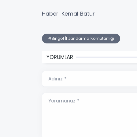
Haber: Kemal Batur
#Bingöl İl Jandarma Komutanlığı
YORUMLAR
Adınız *
Yorumunuz *