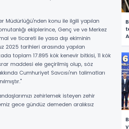
kiler Müdürlüğü'nden konu ile ilgili yapılan
B
t
omutanlığı ekiplerince, Genç ve ve Merkez
A
al ve ticareti ile yasa dışı ekiminin
 2025 tarihleri arasında yapılan
ada toplam 17.895 kök kenevir bitkisi, 11 kök
srar maddesi ele geçirilmiş olup, söz
akkında Cumhuriyet Savcısı'nın talimatları
ılmıştır."
daşlarımızı zehirlemek isteyen zehir
lemiz gece gündüz demeden aralıksız
B
y