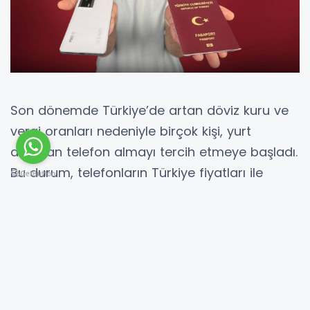
Son dönemde Türkiye’de artan döviz kuru ve
vergi oranları nedeniyle birçok kişi, yurt
dışından telefon almayı tercih etmeye başladı.
Bu durum, telefonların Türkiye fiyatları ile
yurtdışı fiyatları arasında yaklaşık yarı yarıya
bir fiyat farkı oluşmasına sebep oldu. Bu
avantajlı durumda, birçok tüketici istedikleri
telefonu daha karlı bir şekilde satın alma
imkanı buldu. Ancak, son gelişmelerle birlikte
durum değişti.