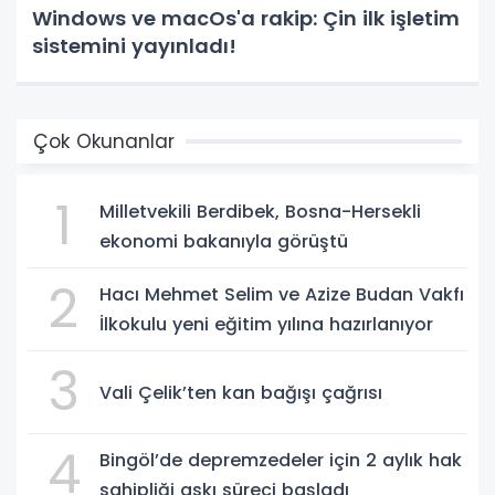
Windows ve macOs'a rakip: Çin ilk işletim
sistemini yayınladı!
Çok Okunanlar
1
Milletvekili Berdibek, Bosna-Hersekli
ekonomi bakanıyla görüştü
2
Hacı Mehmet Selim ve Azize Budan Vakfı
İlkokulu yeni eğitim yılına hazırlanıyor
3
Vali Çelik’ten kan bağışı çağrısı
4
Bingöl’de depremzedeler için 2 aylık hak
sahipliği askı süreci başladı