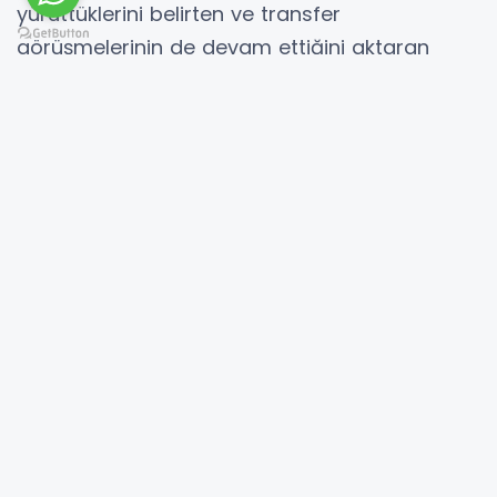
yürüttüklerini belirten ve transfer
görüşmelerinin de devam ettiğini aktaran
Sözen, şunları kaydetti:
- Pasör çaprazı Radzivon Miskevich
"Voleybol kariyerine Belarus’un Stroitel Minsk
voleybol takımında başlayan pasör çaprazı