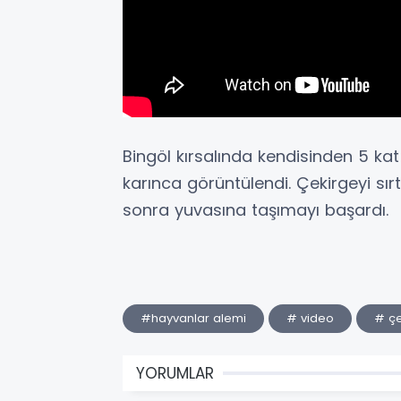
Bingöl kırsalında kendisinden 5 ka
karınca görüntülendi. Çekirgeyi sır
sonra yuvasına taşımayı başardı.
#hayvanlar alemi
# video
# çe
YORUMLAR