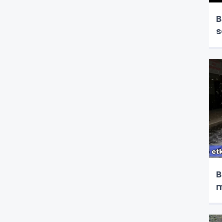
B
s
B
m