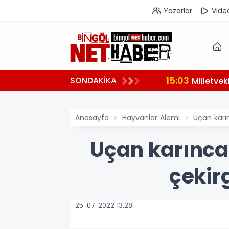
Yazarlar
Vide
15:03
SONDAKİKA
hazırlanıyor
Milletve
Anasayfa
Hayvanlar Alemi
Uçan karı
Uçan karınc
çekir
25-07-2022 13:28