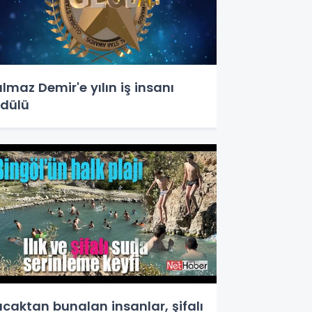
ılmaz Demir'e yılın iş insanı
dülü
ıcaktan bunalan insanlar, şifalı