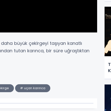
t daha büyük çekirgeyi taşıyan kanatlı
tından tutan karınca, bir süre uğraştıktan
T
K
kirge
# uçan karınca