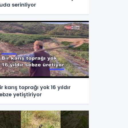
uda serinliyor
ir karış toprağı yok 16 yıldır
ebze yetiştiriyor