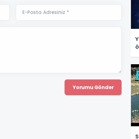
E-Posta Adresiniz *
Y
ö
S