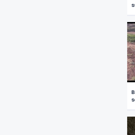
s
B
s