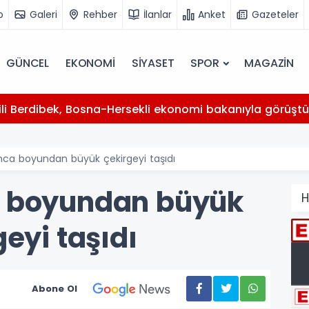
o
Galeri
Rehber
İlanlar
Anket
Gazeteler
GÜNCEL
EKONOMİ
SİYASET
SPOR
MAGAZİN
kili Berdibek, Bosna-Hersekli ekonomi bakanıyla görüşt
nca boyundan büyük çekirgeyi taşıdı
a boyundan büyük
H
geyi taşıdı
Abone Ol