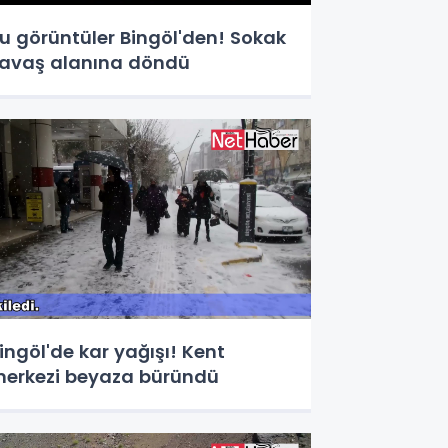
u görüntüler Bingöl'den! Sokak
avaş alanına döndü
ingöl'de kar yağışı! Kent
erkezi beyaza büründü