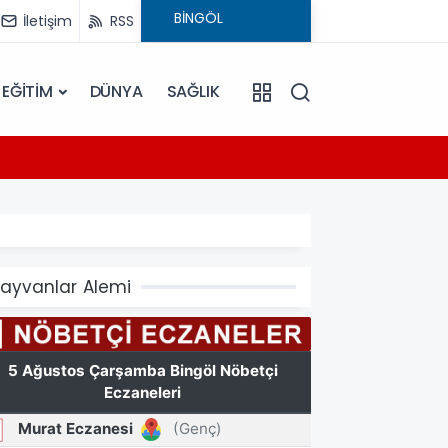
İletişim
RSS
EĞİTİM
DÜNYA
SAĞLIK
14:47
ü
Bingöl
ayvanlar Alemi