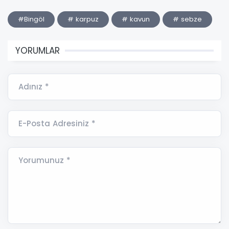
#Bingöl
# karpuz
# kavun
# sebze
YORUMLAR
Adınız *
E-Posta Adresiniz *
Yorumunuz *