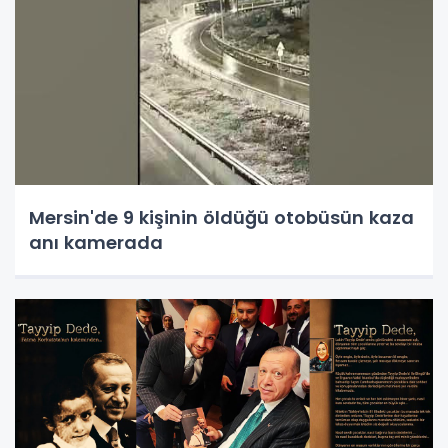
Mersin'de 9 kişinin öldüğü otobüsün kaza
anı kamerada