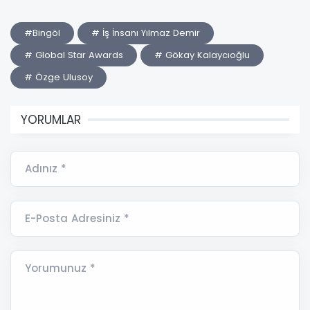
#Bingöl
# İş İnsanı Yılmaz Demir
# Global Star Awards
# Gökay Kalaycıoğlu
# Özge Ulusoy
YORUMLAR
Adınız *
E-Posta Adresiniz *
Yorumunuz *