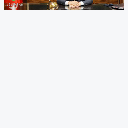
Bingöl Valisi Kadir Ekinci, 2022-2023 Eğitim
Öğretim Yılı Birinci Dönemi'nin sona ermesi
dolayısıyla yayımladığı mesajda, Bingöl'de 360
okulda, 53 bin 796 öğrencinin ara tatile
gireceğini bildirdi.
Vali Ekinci'nin mesajı şöyle:
"2022-2023 Eğitim öğretim yılı birinci
döneminin sona ermesiyle ilimizde 360 okulda
53.796 öğrencimiz karne alacaktır. Yoğun bir
yarıyıl geçiren öğrencilerimizin ve onları