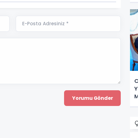
E-Posta Adresiniz *
C
Y
M
Ç