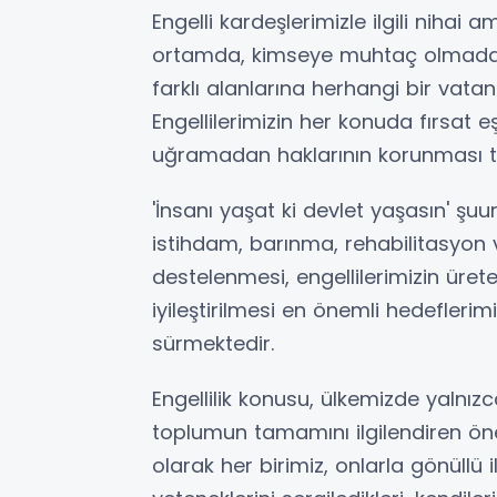
Engelli kardeşlerimizle ilgili nihai 
ortamda, kimseye muhtaç olmadan i
farklı alanlarına herhangi bir vatan
Engellilerimizin her konuda fırsat e
uğramadan haklarının korunması te
'İnsanı yaşat ki devlet yaşasın' şuu
istihdam, barınma, rehabilitasyon 
destelenmesi, engellilerimizin üret
iyileştirilmesi en önemli hedeflerim
sürmektedir.
Engellilik konusu, ülkemizde yalnızca 
toplumun tamamını ilgilendiren ön
olarak her birimiz, onlarla gönüllü