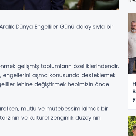
ralık Dünya Engelliler Günü dolayısıyla bir
renmek gelişmiş toplumların özelliklerindendir.
ek, engellerini aşma konusunda desteklemek
H
elliler lehine değiştirmek hepimizin önde
B
y
f, üretken, mutlu ve mütebessim kılmak bir
arzının ve kültürel zenginlik düzeyinin