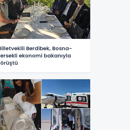
illetvekili Berdibek, Bosna-
ersekli ekonomi bakanıyla
örüştü