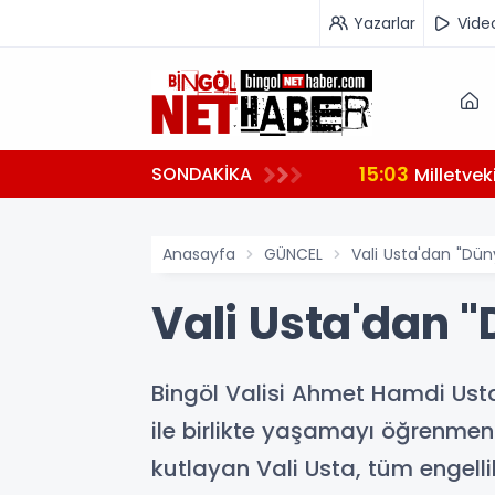
Yazarlar
Vide
15:03
SONDAKİKA
hazırlanıyor
Milletve
Anasayfa
GÜNCEL
Vali Usta'dan "Dün
Vali Usta'dan "
Bingöl Valisi Ahmet Hamdi Usta
ile birlikte yaşamayı öğrenmeni
kutlayan Vali Usta, tüm engellile