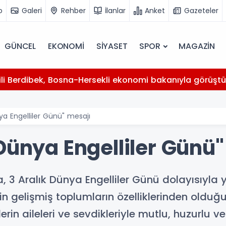
o
Galeri
Rehber
İlanlar
Anket
Gazeteler
GÜNCEL
EKONOMİ
SİYASET
SPOR
MAGAZİN
kili Berdibek, Bosna-Hersekli ekonomi bakanıyla görüşt
ya Engelliler Günü" mesajı
Dünya Engelliler Günü
, 3 Aralık Dünya Engelliler Günü dolayısıyla 
n gelişmiş toplumların özelliklerinden olduğun
rin aileleri ve sevdikleriyle mutlu, huzurlu ve 