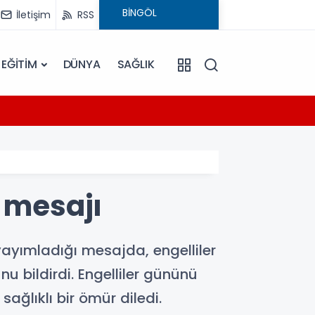
İletişim
RSS
EĞİTİM
DÜNYA
SAĞLIK
14:47
ü
Bingöl
" mesajı
yayımladığı mesajda, engelliler
u bildirdi. Engelliler gününü
sağlıklı bir ömür diledi.