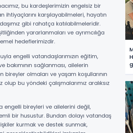
amacımız, bu kardeşlerimizin engelsiz bir
htiyaçlarını karşılayabilmeleri, hayatın
daşımız gibi rahatça katılabilmeleridir.
şitliğinden yararlanmaları ve ayrımcılığa
mel hedeflerimizdir.
M
ruyla engelli vatandaşlarımızın eğitim,
H
g
ve bakımının sağlanması, ailelerin
en bireyler olmaları ve yaşam koşullarının
iz olup bu yöndeki çalışmalarımız aralıksız
engelli bireyleri ve ailelerini değil,
emli bir husustur. Bundan dolayı vatandaş
 ilişkiler kurmak ve destek sunmak,