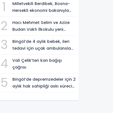
1
Milletvekili Berdibek, Bosna-
Hersekli ekonomi bakanıyla
görüştü
2
Hacı Mehmet Selim ve Azize
Budan Vakfı İlkokulu yeni
eğitim yılına hazırlanıyor
3
Bingöl’de 4 aylık bebek, ileri
tedavi için uçak ambulansla
Ankara’ya sevk edildi
4
Vali Çelik’ten kan bağışı
çağrısı
5
Bingöl’de depremzedeler için 2
aylık hak sahipliği askı süreci
başladı