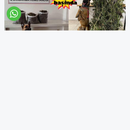
Bingöl'ün Genç ve Karlıova ilçelerinde, 4 kilo
596 gram esrar ele geçirildi.
Bingöl Jandarma Komutanlığı ekiplerince,
uyuşturucu ve uyarıcı madde imal ve ticareti
ile yasa dışı ekiminin önlenmesine yönelik
çalışmalar aralıksız sürüyor.
Bu kapsamda Genç ve Karlıova ilçelerinde