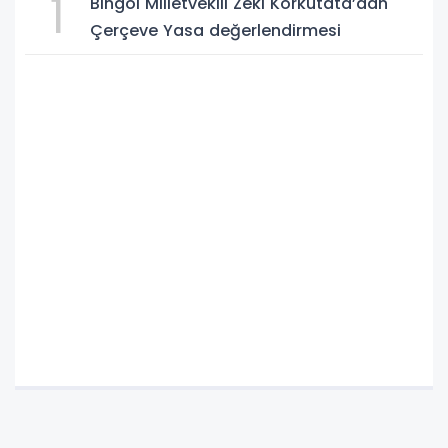
1
Bingöl Milletvekili Zeki Korkutata’dan
Çerçeve Yasa değerlendirmesi