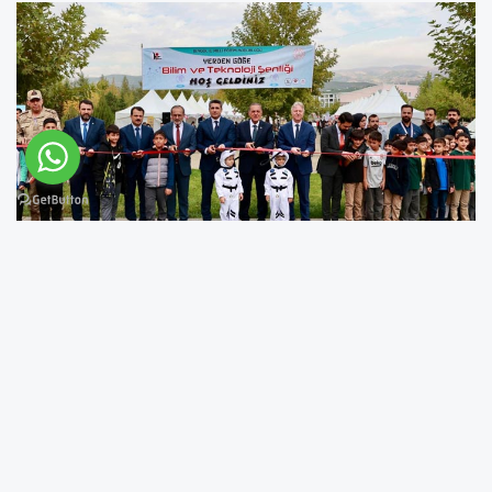
Bingöl’de, "Yerden Göğe Bilim ve Teknoloji
Şenliği" düzenledi.
Bingöl Valiliği Koordinesinde, İl Milli Eğitim
Müdürlüğünce TÜBİTAK 4007 Bilim Şenlikleri
kapsamında geçekleştirilecek "Yerden Göğe
Bilim ve Teknoloji Şenliği" düzenlenen törenle