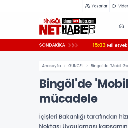
Yazarlar
Vide
15:03
SONDAKİKA
hazırlanıyor
Milletve
Anasayfa
GÜNCEL
Bingöl'de 'Mobil 
Bingöl'de 'Mobi
mücadele
İçişleri Bakanlığı tarafından h
Noktası Uygulaması kapsamında 