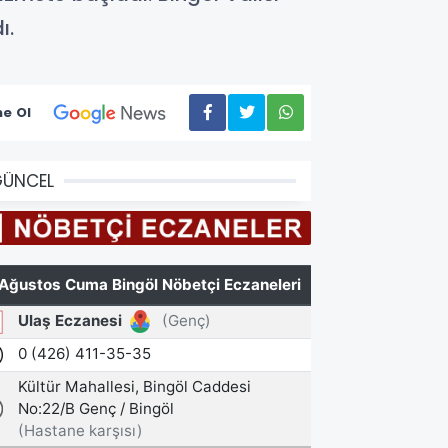
ı.
e Ol
GÜNCEL