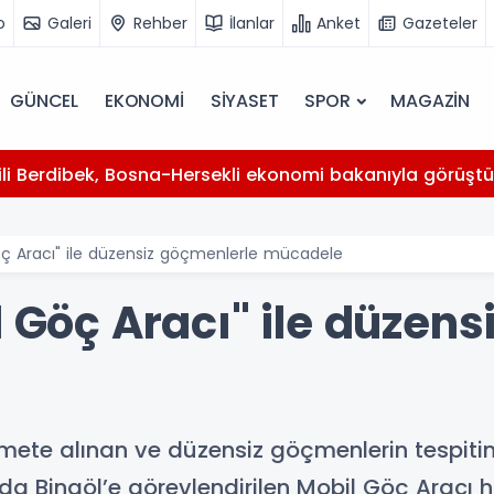
o
Galeri
Rehber
İlanlar
Anket
Gazeteler
GÜNCEL
EKONOMİ
SİYASET
SPOR
MAGAZİN
kili Berdibek, Bosna-Hersekli ekonomi bakanıyla görüşt
Göç Aracı" ile düzensiz göçmenlerle mücadele
l Göç Aracı" ile düzen
izmete alınan ve düzensiz göçmenlerin tespiti
Bingöl’e görevlendirilen Mobil Göç Aracı hi