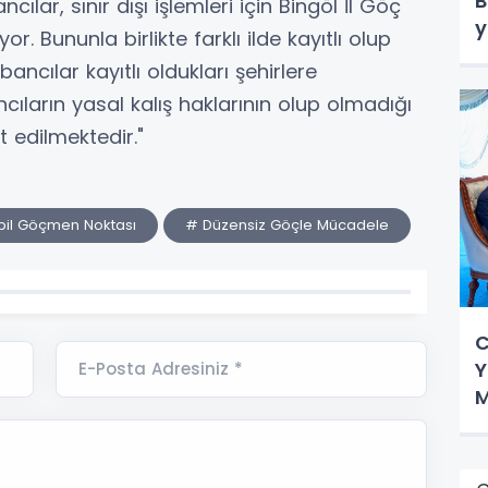
B
ılar, sınır dışı işlemleri için Bingöl İl Göç
y
. Bununla birlikte farklı ilde kayıtlı olup
ancılar kayıtlı oldukları şehirlere
ıların yasal kalış haklarının olup olmadığı
t edilmektedir."
bil Göçmen Noktası
# Düzensiz Göçle Mücadele
C
Y
E-Posta Adresiniz *
M