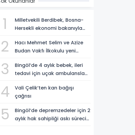
ok Okunanlar
1
Milletvekili Berdibek, Bosna-
Hersekli ekonomi bakanıyla
görüştü
2
Hacı Mehmet Selim ve Azize
Budan Vakfı İlkokulu yeni
eğitim yılına hazırlanıyor
3
Bingöl’de 4 aylık bebek, ileri
tedavi için uçak ambulansla
Ankara’ya sevk edildi
4
Vali Çelik’ten kan bağışı
çağrısı
5
Bingöl’de depremzedeler için 2
aylık hak sahipliği askı süreci
başladı