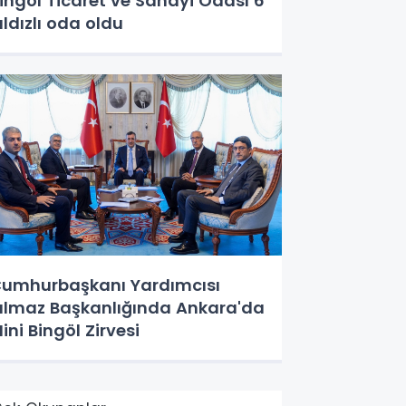
ingöl Ticaret ve Sanayi Odası 6
ıldızlı oda oldu
umhurbaşkanı Yardımcısı
ılmaz Başkanlığında Ankara'da
ini Bingöl Zirvesi