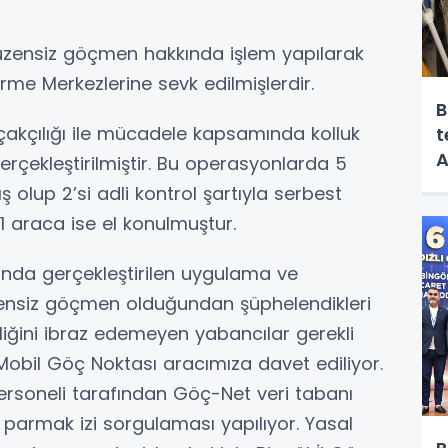
üzensiz göçmen hakkında işlem yapılarak
rme Merkezlerine sevk edilmişlerdir.
B
çakçılığı ile mücadele kapsamında kolluk
t
A
rçekleştirilmiştir. Bu operasyonlarda 5
 olup 2’si adli kontrol şartıyla serbest
 1 araca ise el konulmuştur.
da gerçekleştirilen uygulama ve
zensiz göçmen olduğundan şüphelendikleri
Kimliğini ibraz edemeyen yabancılar gerekli
obil Göç Noktası aracımıza davet ediliyor.
ersoneli tarafından Göç-Net veri tabanı
n parmak izi sorgulaması yapılıyor. Yasal