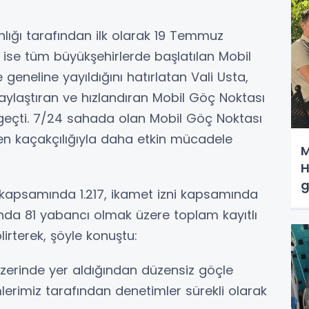
anlığı tarafından ilk olarak 19 Temmuz
te ise tüm büyükşehirlerde başlatılan Mobil
eneline yayıldığını hatırlatan Vali Usta,
laylaştıran ve hızlandıran Mobil Göç Noktası
e geçti. 7/24 sahada olan Mobil Göç Noktası
n kaçakçılığıyla daha etkin mücadele
M
H
g
 kapsamında 1.217, ikamet izni kapsamında
da 81 yabancı olmak üzere toplam kayıtlı
irterek, şöyle konuştu:
üzerinde yer aldığından düzensiz göçle
erimiz tarafından denetimler sürekli olarak