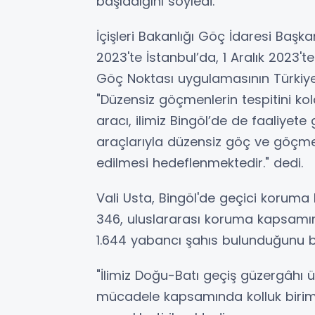
başladığını söyledi.
İçişleri Bakanlığı Göç İdaresi Başk
2023'te İstanbul’da, 1 Aralık 2023'
Göç Noktası uygulamasının Türkiye g
"Düzensiz göçmenlerin tespitini ko
aracı, ilimiz Bingöl’de de faaliyet
araçlarıyla düzensiz göç ve göçme
edilmesi hedeflenmektedir." dedi.
Vali Usta, Bingöl'de geçici koruma
346, uluslararası koruma kapsamın
1.644 yabancı şahıs bulunduğunu bl
"İlimiz Doğu-Batı geçiş güzergâhı 
mücadele kapsamında kolluk biriml