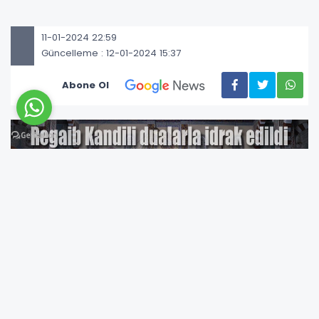
11-01-2024 22:59
Güncelleme : 12-01-2024 15:37
Abone Ol
Üç ayların başlangıcını simgeleyen Regaip