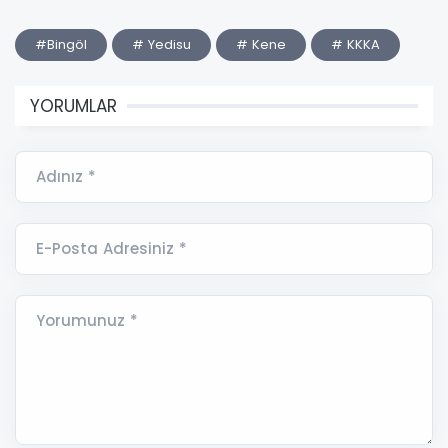
#Bingöl
# Yedisu
# Kene
# KKKA
YORUMLAR
Adınız *
E-Posta Adresiniz *
Yorumunuz *