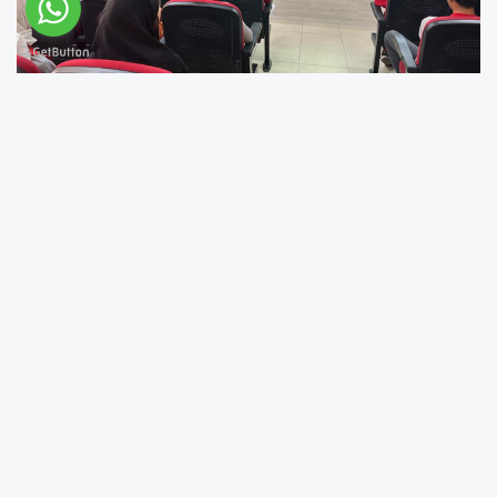
Bingöl Merkez Vali Güner Orbay Ortaokulu'nda
İlk Yardım Haftası etkinliği düzenlendi.
Türkiye'de ani can kayıplarının
önlenmesi, hayat kurtarılması ve toplumda
farkındalık oluşturulması amacıyla her yıl
mayıs ayının ilk haftasında İlk Yardım Haftası
olarak kutlanıyor.
Bu kapsamda Vali Güner Orbay Ortaokulu'nda
düzenlenen etkinlikte, Bingöl İl Sağlık
Müdürlüğü Acil Sağlık Hizmetleri Daire