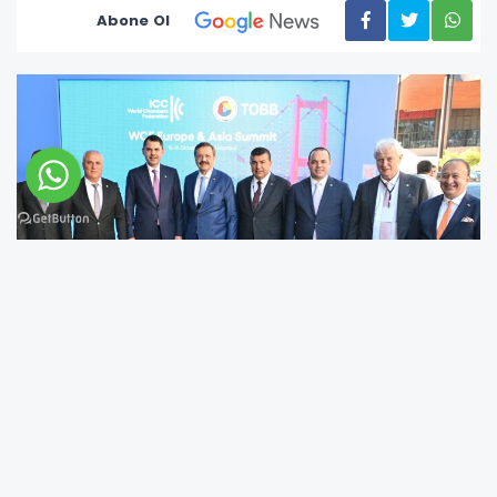
Abone Ol
Bingöl Ticaret ve Sanayi Odası (BİNTSO)
Başkanı Kadir Çintay, Dünya Odalar
Federasyonu’nun (WCF) Avrupa ve Asya
Zirvesi’ne katıldı.