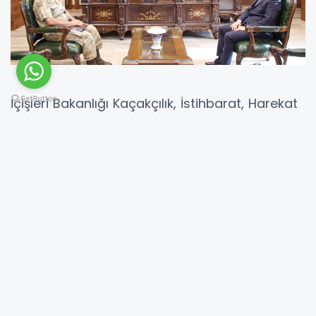
İçişleri Bakanlığı Kaçakçılık, İstihbarat, Harekat
ve Bilgi Toplama Dairesi Başkanlığı (KİHBİ)
Daire Başkanlığı EYP Koordine
Müdürü Jandarma Kıdemli Albay Ömer
Karabulut ve İl Jandarma Komutanı Jandarma
Albay Abdurrahman Başbuğ, Bingöl Valiliğini
ziyaret etti.
Albay Karabulut ve Albay Başbuğ'u
makamında kabul eden Vali Kadir Ekinci,
komutanlarla bir süre görüştü.