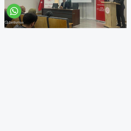
Bingöl Aile ve Sosyal Hizmetler İl Müdürlüğü,
2025 Aile Yılı kapsamında aile kurma yolunda
ilk adımı atacak gençlere 'Evlilik Öncesi Eğitim
Programı' eğitimi verdi.
Aile ve Sosyal Hizmetler Bakanlığının Evlenecek
Gençlerin Desteklenmesi Projesi kapsamında
verilen 2. grup eğitim programında, genç
çiftlere sağlıklı iletişim, aile içi roller, çatışma
çözme yöntemleri, evlilikte karşılıklı