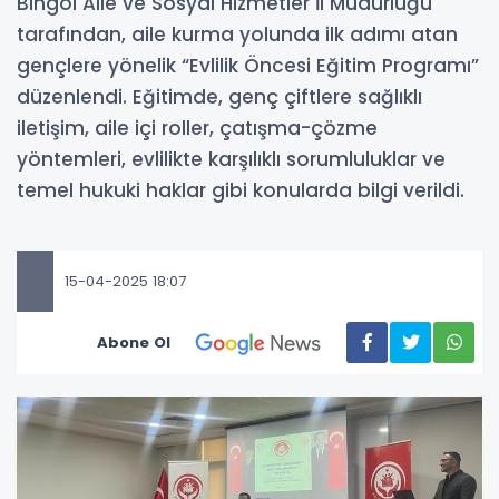
Bingöl Aile ve Sosyal Hizmetler İl Müdürlüğü
tarafından, aile kurma yolunda ilk adımı atan
gençlere yönelik “Evlilik Öncesi Eğitim Programı”
düzenlendi. Eğitimde, genç çiftlere sağlıklı
iletişim, aile içi roller, çatışma-çözme
yöntemleri, evlilikte karşılıklı sorumluluklar ve
temel hukuki haklar gibi konularda bilgi verildi.
15-04-2025 18:07
Abone Ol