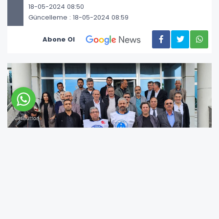
18-05-2024 08:50
Güncelleme : 18-05-2024 08:59
Abone Ol
Türk Büro Sen Bingöl Şubesi, Sosyal Güvenlik
Haftası dolayısıyla bir basın açıklaması