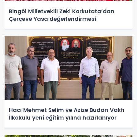
Bingöl Milletvekili Zeki Korkutata’dan
Çerçeve Yasa değerlendirmesi
Hacı Mehmet Selim ve Azize Budan Vakfı
İlkokulu yeni eğitim yılına hazırlanıyor