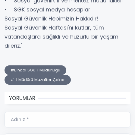
• Sosyal güvenlik il ve merkez müdürlükleri
• SGK sosyal medya hesapları
Sosyal Güvenlik Hepimizin Hakkıdır!
Sosyal Güvenlik Haftası'nı kutlar, tüm
vatandaşlara sağlıklı ve huzurlu bir yaşam
dileriz."
#Bingöl SGK İl Müdürlüğü
# İl Müdürü Muzaffer Çakar
YORUMLAR
Adınız *