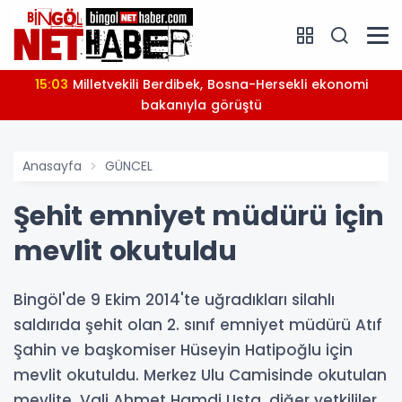
15:03
Milletvekili Berdibek, Bosna-Hersekli ekonomi
bakanıyla görüştü
Anasayfa
GÜNCEL
Şehit emniyet müdürü için
mevlit okutuldu
Bingöl'de 9 Ekim 2014'te uğradıkları silahlı
saldırıda şehit olan 2. sınıf emniyet müdürü Atıf
Şahin ve başkomiser Hüseyin Hatipoğlu için
mevlit okutuldu. Merkez Ulu Camisinde okutulan
mevlite, Vali Ahmet Hamdi Usta, diğer yetkililer