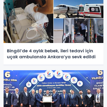
Bingöl’de 4 aylık bebek, ileri tedavi için
uçak ambulansla Ankara’ya sevk edildi