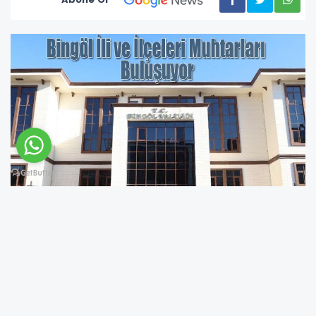
Bingöl'de ilk defa geniş kapsamlı muhtarlar
toplantısı düzenlenecek.
Valilik İdare ve Denetim Müdürlüğünce pazar
günü Bingöl Üniversitesi Recep Tayyip