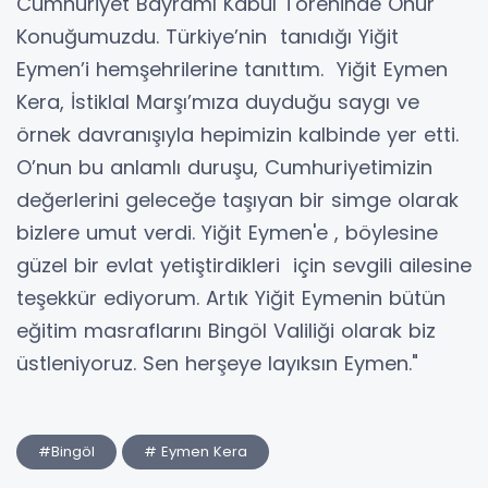
Cumhuriyet Bayramı Kabul Töreninde Onur
Konuğumuzdu. Türkiye’nin tanıdığı Yiğit
Eymen’i hemşehrilerine tanıttım. Yiğit Eymen
Kera, İstiklal Marşı’mıza duyduğu saygı ve
örnek davranışıyla hepimizin kalbinde yer etti.
O’nun bu anlamlı duruşu, Cumhuriyetimizin
değerlerini geleceğe taşıyan bir simge olarak
bizlere umut verdi. Yiğit Eymen'e , böylesine
güzel bir evlat yetiştirdikleri için sevgili ailesine
teşekkür ediyorum. Artık Yiğit Eymenin bütün
eğitim masraflarını Bingöl Valiliği olarak biz
üstleniyoruz. Sen herşeye layıksın Eymen."
#Bingöl
# Eymen Kera