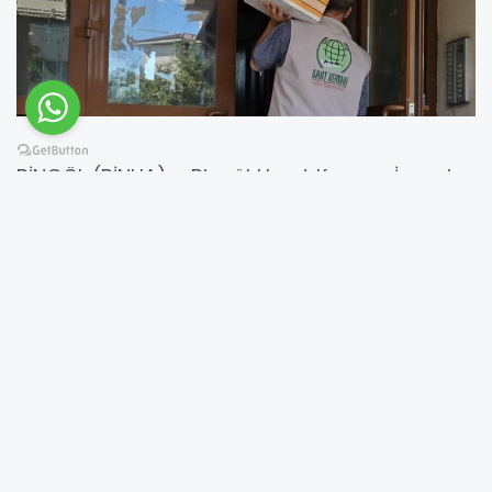
BİNGÖL (BİNHA) - Bingöl Umut Kervanı İnsani
Yardım ve Eğitim Kültür Derneği, 2026 yılı
Haziran ayına ilişkin faaliyet raporunu açıkladı.
Dernek, yurt içi ve yurt dışında yürüttüğü
çalışmalar kapsamında toplam 3 milyon 796
bin 291 lira değerinde ayni ve nakdi yardım
gerçekleştirdi.
İhtiyaç sahipleri ile hayırseverler arasında
köprü görevi üstlenen Bingöl Umut Kervanı,