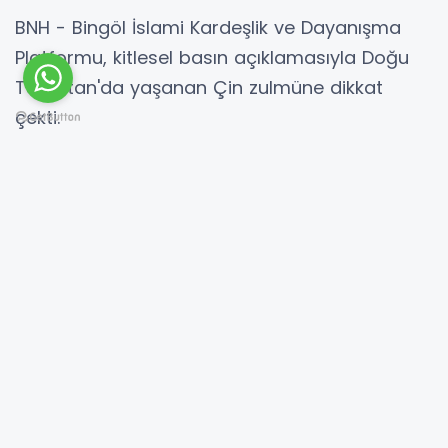
BNH - Bingöl İslami Kardeşlik ve Dayanışma
Platformu, kitlesel basın açıklamasıyla Doğu
Türkistan'da yaşanan Çin zulmüne dikkat
çekti.
Bingöl Merkez Dörtyol Saat Kulesi önünde bir
araya gelen platform üyeleri, toplama
kamplarının kapatılması için çağrı yaptı.
Platforn adına basın açıklaması yapan Özgür-
Der Bingöl Başkanı Yusuf Boğatekin, Doğu
Türkistan'da yaşanan zulümlere dikkat çekti.
Boğatekin, şöyle konuştu:
"Doğu Türkistan’daki toplama kampları
kayıtsız şartsız bir an evvel kapatılmalı,
bölgede uygulanan tüm hak ihlallerine derhal
son verilmelidir. BM, Çin’in insan haklarını