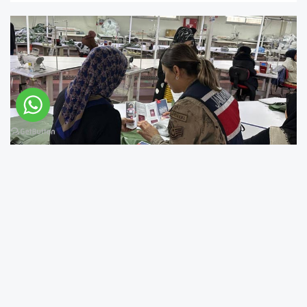
Bingöl'de jandarma ekiplerince, vatandaşlara
Kadın Destek Uygulaması (KADES) tanıtıldı.
Valilikten yapılan açıklamaya göre, İl
Jandarma Komutanlığı Aile İçi ve Kadına Karşı
Şiddetle Mücadele Kapsamında Bilgilendirme