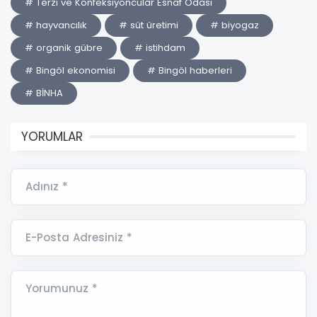
# Terzi ve Konfeksiyoncular Esnaf Odası
# hayvancılık
# süt üretimi
# biyogaz
# organik gübre
# istihdam
# Bingöl ekonomisi
# Bingöl haberleri
# BİNHA
YORUMLAR
Adınız *
E-Posta Adresiniz *
Yorumunuz *