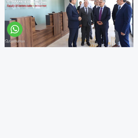
BİNGÖL (BİNHA) -
Bingöl Valisi Cahit Çelik ile
Bingöl Belediye Başkanı Erdal Arıkan, Bingöl
Üniversitesi Rektörü Prof. Dr. Erdal Çelik'i
ziyaret ederek üniversitede yürütülen projeler
hakkında bilgi aldı.
Ziyaret kapsamında Arı Ürünleri Tanıtım Ofisi,
Diş Hekimliği Fakültesi, Gençlik Yaşam Merkezi
ve Milli Teknoloji Atölyesi'ni gezen Vali Çelik ve