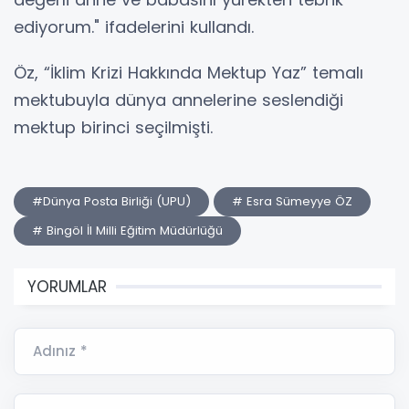
ediyorum." ifadelerini kullandı.
Öz, “İklim Krizi Hakkında Mektup Yaz” temalı
mektubuyla dünya annelerine seslendiği
mektup birinci seçilmişti.
#Dünya Posta Birliği (UPU)
# Esra Sümeyye ÖZ
# Bingöl İl Milli Eğitim Müdürlüğü
YORUMLAR
Adınız *