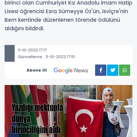
birinci olan Cumhuriyet Kız Anadolu İmam Hatip
Lisesi öğrencisi Esra Sümeyye Öz'ün, isviçre'nin
Bern kentinde düzenlenen törende ödülünü
aldığını bildirdi.
11-10-2022 17:17
Güncelleme : 11-10-2022 17:51
Abone Ol