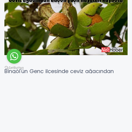
Bingöl'ün Genç ilçesinde ceviz ağacından
düşen 73 yaşındaki adam hayatını kaybetti.
İlçeye bağlı Balgöze (Aşkasor) köyünde
yaşayan Abdullah Çetin (73), ceviz toplamak
için ağaca çıktı. Yaşlı adam cevizleri silkelemek
isterken dengesini kaybedim yere düştü.