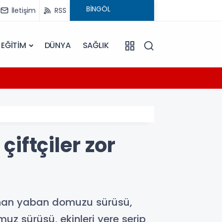
İletişim
RSS
EĞİTİM
DÜNYA
SAĞLIK
14:47
ü
Bingöl
çiftçiler zor
danan yaban domuzu sürüsü,
uz sürüsü, ekinleri yere serip