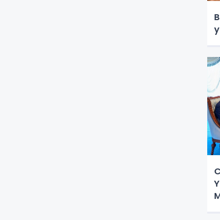
B
y
C
Y
M