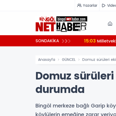
Yazarlar
Vide
15:03
SONDAKİKA
hazırlanıyor
Milletve
Anasayfa
GÜNCEL
Domuz sürüleri eki
Domuz sürüleri e
durumda
Bingöl merkeze bağlı Garip kö
köylülerin emeğine zarar veriyo