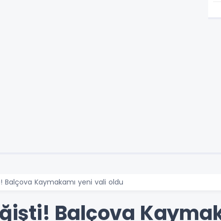
şti! Balçova Kaymakamı yeni vali oldu
eğişti! Balçova Kayma