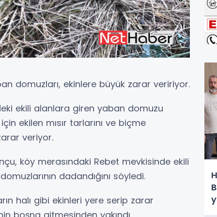
an domuzları, ekinlere büyük zarar veririyor.
eki ekili alanlara giren yaban domuzu
 için ekilen mısır tarlarını ve biçme
arar veriyor.
çu, köy merasındaki Rebet mevkisinde ekili
H
domuzlarının dadandığını söyledi.
B
y
n halı gibi ekinleri yere serip zarar
inin boşna gitmesinden yakındı.