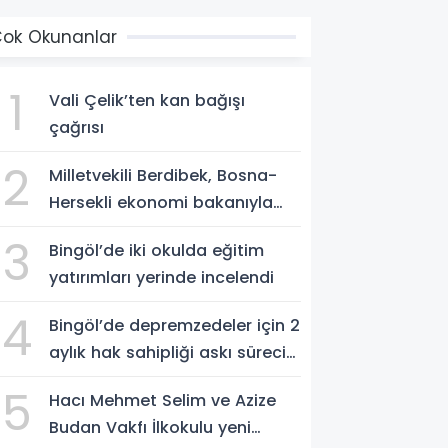
ok Okunanlar
1
Vali Çelik’ten kan bağışı
çağrısı
2
Milletvekili Berdibek, Bosna-
Hersekli ekonomi bakanıyla
görüştü
3
Bingöl’de iki okulda eğitim
yatırımları yerinde incelendi
4
Bingöl’de depremzedeler için 2
aylık hak sahipliği askı süreci
başladı
5
Hacı Mehmet Selim ve Azize
Budan Vakfı İlkokulu yeni