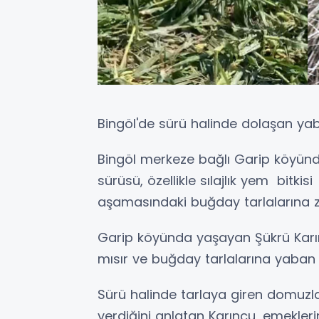
Bingöl'de sürü halinde dolaşan yab
Bingöl merkeze bağlı Garip köyünd
sürüsü, özellikle sılajlık yem bitkisi
aşamasındaki buğday tarlalarına z
Garip köyünda yaşayan Şükrü Karın
mısır ve buğday tarlalarına yaban 
Sürü halinde tarlaya giren domuzları
verdiğini anlatan Karınçu, emekler