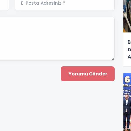
E-Posta Adresiniz *
B
t
A