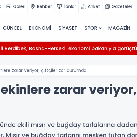
o
Galeri
Rehber
İlanlar
Anket
Gazeteler
GÜNCEL
EKONOMİ
SİYASET
SPOR
MAGAZİN
kili Berdibek, Bosna-Hersekli ekonomi bakanıyla görüşt
nlere zarar veriyor, çiftçiler zor durumda
kinlere zarar veriyor, 
yünde ekili mısır ve buğday tarlalarına da
r. Mısır ve buğday tarlarını mesken tutan dom