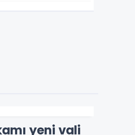
eğitim yılına hazırlanıyor
kamı yeni vali