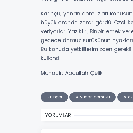
Karınçu, yaban domuzları konusunda
büyük oranda zarar gördü. Özellike
veriyorlar. Yazıktır, Binbir emek ver
gecede domuz sürüsünün ayakları 
Bu konuda yetkililerimizden gerekli 
kullandı.
Muhabir: Abdullah Çelik
#Bingöl
# yaban domuzu
# ek
YORUMLAR