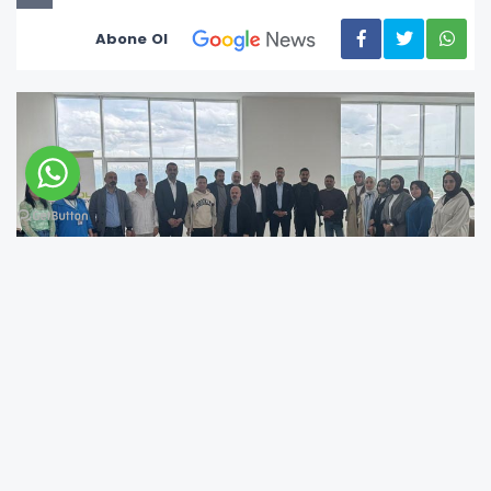
Abone Ol
BİNGÖL (BİNHA) - Bingöl Kent Konseyi
bünyesinde, engelli bireylerin yerel karar alma
süreçlerine daha aktif katılım sağlaması