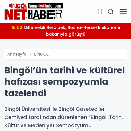
14:47
Bingöl’de iki okulda eğitim yatırımları yerinde
incelendi
Anasayfa
BİNGÖL
Bingöl’ün tarihi ve kültürel
hafızası sempozyumla
tazelendi
Bingöl Üniversitesi ile Bingöl Gazeteciler
Cemiyeti tarafından düzenlenen “Bingöl: Tarih,
Kültür ve Medeniyet Sempozyumu”