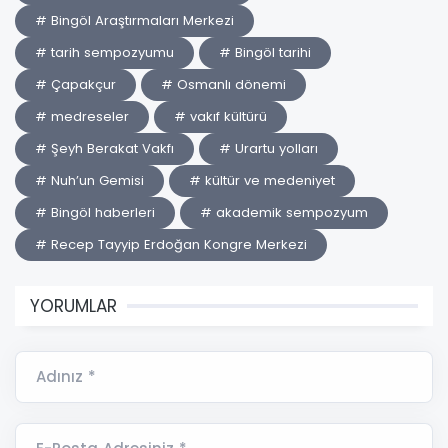
# Bingöl Araştırmaları Merkezi
# tarih sempozyumu
# Bingöl tarihi
# Çapakçur
# Osmanlı dönemi
# medreseler
# vakıf kültürü
# Şeyh Berakat Vakfı
# Urartu yolları
# Nuh’un Gemisi
# kültür ve medeniyet
# Bingöl haberleri
# akademik sempozyum
# Recep Tayyip Erdoğan Kongre Merkezi
YORUMLAR
Adınız *