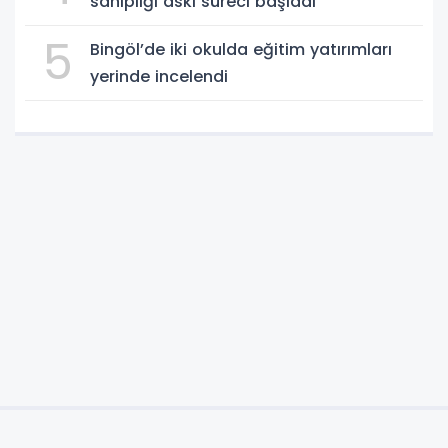
sahipliği askı süreci başladı
5
Bingöl’de iki okulda eğitim yatırımları
yerinde incelendi