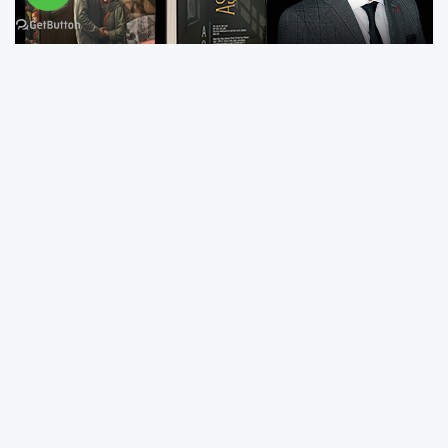
Uzun yıllar boyunca toplumsal olayları, insan
hikâyelerini ve bölgesel dönüşümleri haber
diliyle aktaran Gazeteci Hakim Bayraktar, bu
kez kalemini edebiyatın duygusal ve tanıklık
dolu alanına taşıyor. Roman, 1970'lerin
çalkantılı Türkiye'sinde, siyasi kutuplaşmaların,
toplumsal dönüşümlerin ve kırılgan umutların
ortasında filizlenen bir sevdayı merkeze alıyor.
Birbirine zıt ideolojik çevrelerde büyüyen