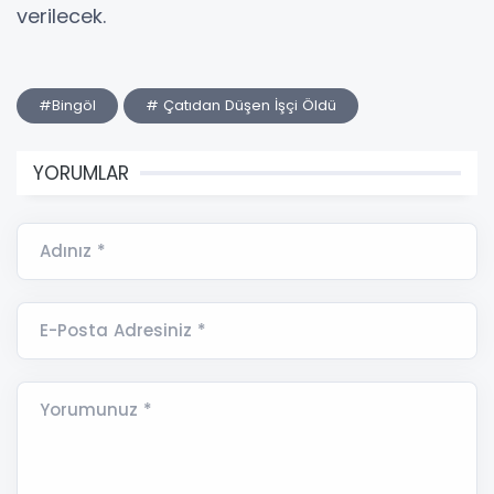
verilecek.
#Bingöl
# Çatıdan Düşen İşçi Öldü
YORUMLAR
Adınız *
E-Posta Adresiniz *
Yorumunuz *