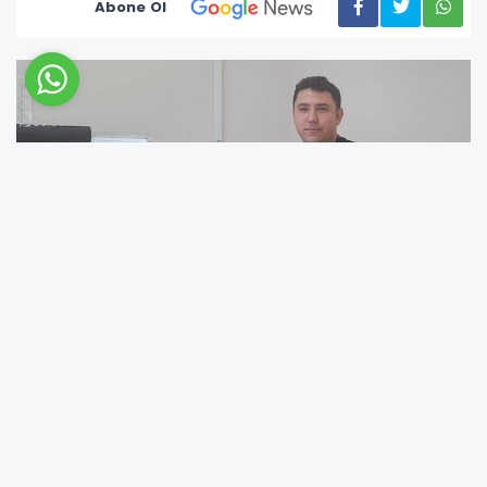
Abone Ol
Bingöl Devlet Hastanesinde, Ortopedi ve
Travmatoloji uzmanı Op. Dr. Kadir İsmail Dere
tarafından yapılan ameliyatla bir hastanın
bacağı kesildi.