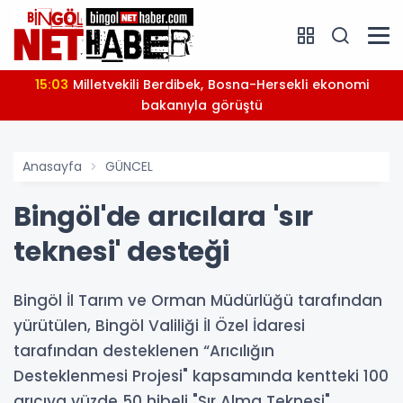
15:03
Milletvekili Berdibek, Bosna-Hersekli ekonomi
bakanıyla görüştü
Anasayfa
GÜNCEL
Bingöl'de arıcılara 'sır
teknesi' desteği
Bingöl İl Tarım ve Orman Müdürlüğü tarafından
yürütülen, Bingöl Valiliği İl Özel İdaresi
tarafından desteklenen “Arıcılığın
Desteklenmesi Projesi" kapsamında kentteki 100
arıcıya yüzde 50 hibeli "Sır Alma Teknesi"