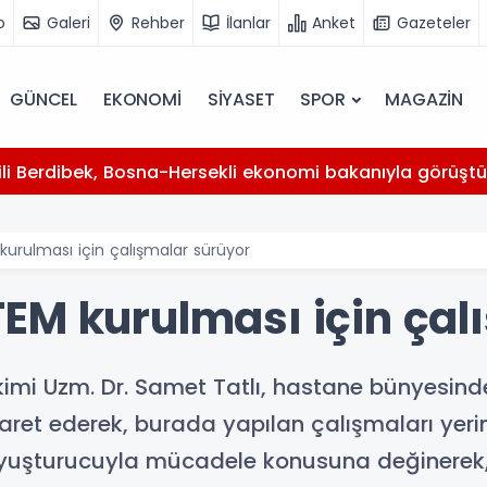
o
Galeri
Rehber
İlanlar
Anket
Gazeteler
GÜNCEL
EKONOMİ
SİYASET
SPOR
MAGAZİN
kili Berdibek, Bosna-Hersekli ekonomi bakanıyla görüşt
urulması için çalışmalar sürüyor
EM kurulması için çal
kimi Uzm. Dr. Samet Tatlı, hastane bünyesin
ret ederek, burada yapılan çalışmaları yerin
uşturucuyla mücadele konusuna değinerek, 