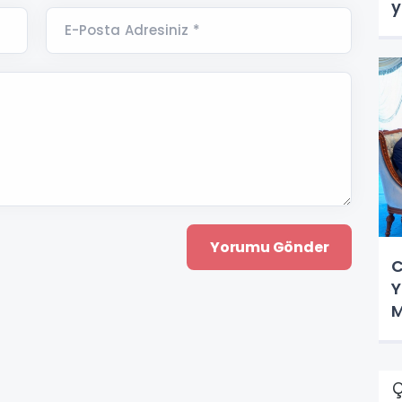
y
E-Posta Adresiniz *
C
Y
M
Ç