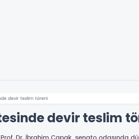
nde devir teslim töreni
tesinde devir teslim tö
ü Prof. Dr. İbrahim Çapak, senato odasında d