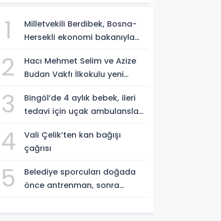
1
Milletvekili Berdibek, Bosna-
Hersekli ekonomi bakanıyla
görüştü
2
Hacı Mehmet Selim ve Azize
Budan Vakfı İlkokulu yeni
eğitim yılına hazırlanıyor
3
Bingöl’de 4 aylık bebek, ileri
tedavi için uçak ambulansla
Ankara’ya sevk edildi
4
Vali Çelik’ten kan bağışı
çağrısı
5
Belediye sporcuları doğada
önce antrenman, sonra
temizlik yaptı