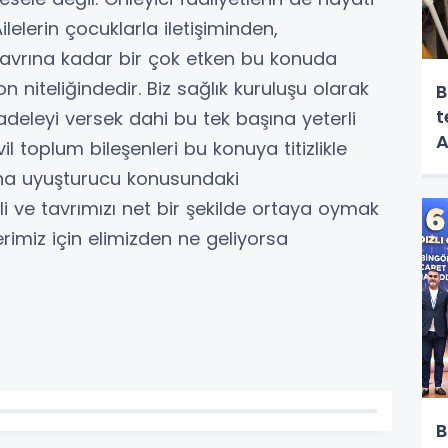
lelerin çocuklarla iletişiminden,
tavrına kadar bir çok etken bu konuda
on niteliğindedir. Biz sağlık kuruluşu olarak
B
t
eleyi versek dahi bu tek başına yeterli
A
l toplum bileşenleri bu konuya titizlikle
aha uyuşturucu konusundaki
i ve tavrımızı net bir şekilde ortaya oymak
rimiz için elimizden ne geliyorsa
B