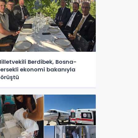
illetvekili Berdibek, Bosna-
ersekli ekonomi bakanıyla
örüştü