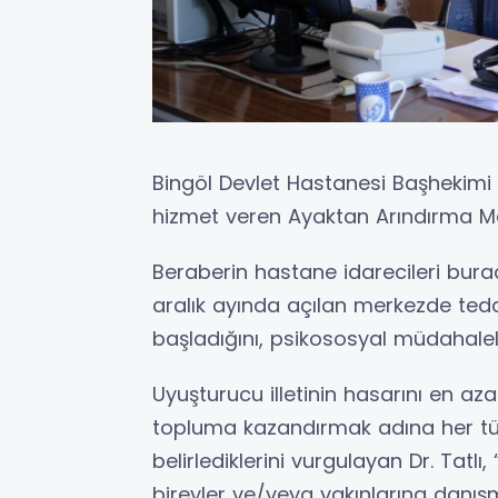
Bingöl Devlet Hastanesi Başhekimi
hizmet veren Ayaktan Arındırma Mer
Beraberin hastane idarecileri burad
aralık ayında açılan merkezde teda
başladığını, psikososyal müdahalel
Uyuşturucu illetinin hasarını en az
topluma kazandırmak adına her tür
belirlediklerini vurgulayan Dr. Tatl
bireyler ve/veya yakınlarına danışm