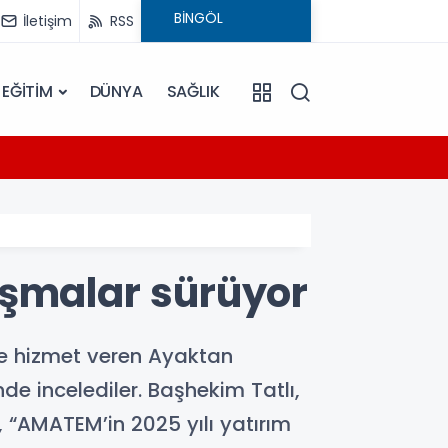
İletişim
RSS
EĞİTİM
DÜNYA
SAĞLIK
14:47
ü
Bingöl
ışmalar sürüyor
de hizmet veren Ayaktan
de incelediler. Başhekim Tatlı,
“AMATEM’in 2025 yılı yatırım