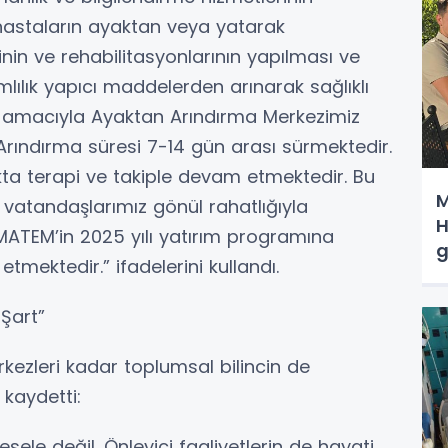
hastaların ayaktan veya yatarak
inin ve rehabilitasyonlarının yapılması ve
mlılık yapıcı maddelerden arınarak sağlıklı
 amacıyla Ayaktan Arındırma Merkezimiz
 Arındırma süresi 7-14 gün arası sürmektedir.
ta terapi ve takiple devam etmektedir. Bu
M
atandaşlarımız gönül rahatlığıyla
H
MATEM’in 2025 yılı yatırım programına
g
tmektedir.” ifadelerini kullandı.
Şart”
kezleri kadar toplumsal bilincin de
 kaydetti:
sele değil. Önleyici faaliyetlerin de hayati