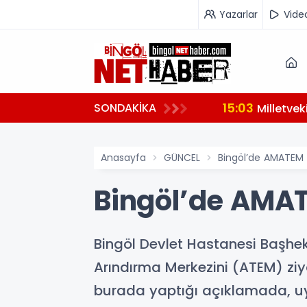
Yazarlar
Vide
15:03
SONDAKİKA
hazırlanıyor
Milletve
Anasayfa
GÜNCEL
Bingöl’de AMATEM k
Bingöl’de AMAT
Bingöl Devlet Hastanesi Başhe
Arındırma Merkezini (ATEM) ziya
burada yaptığı açıklamada, uy