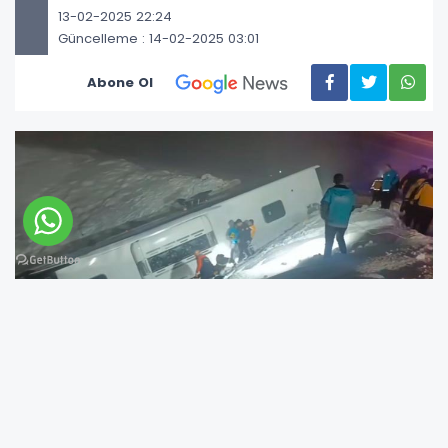
13-02-2025 22:24
Güncelleme : 14-02-2025 03:01
Abone Ol
Bingöl'ün Genç ilçesinde yolcu otobüsünün
devrilmesi sonucu 4 kişi öldü, 32 kişi yaralandı.