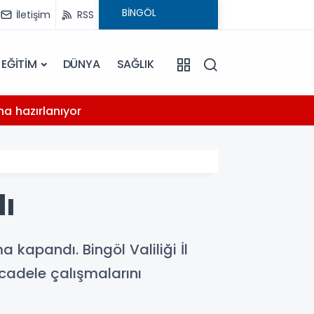
İletişim
RSS
EĞİTİM
DÜNYA
SAĞLIK
15:03
na hazırlanıyor
Millet
dı
 kapandı. Bingöl Valiliği İl
ücadele çalışmalarını