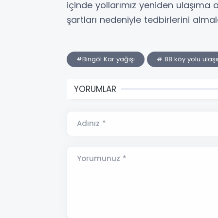
içinde yollarımız yeniden ulaşıma a
şartları nedeniyle tedbirlerini almal
#Bingöl Kar yağışı
# 88 köy yolu ula
YORUMLAR
Adınız *
Yorumunuz *