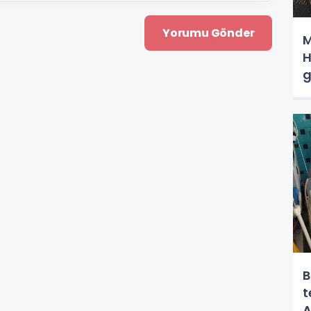
M
H
g
B
t
A