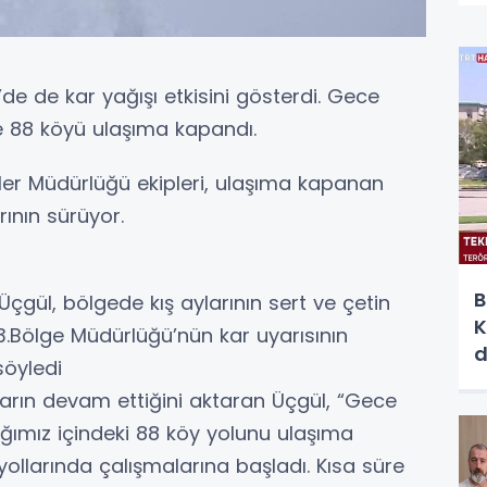
de de kar yağışı etkisini gösterdi. Gece
e 88 köyü ulaşıma kapandı.
tler Müdürlüğü ekipleri, ulaşıma kapanan
ının sürüyor.
B
Üçgül, bölgede kış aylarının sert ve çetin
K
 13.Bölge Müdürlüğü’nün kar uyarısının
d
söyledi
ların devam ettiğini aktaran Üçgül, “Gece
ğımız içindeki 88 köy yolunu ulaşıma
öy yollarında çalışmalarına başladı. Kısa süre