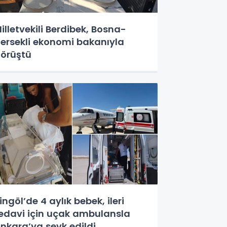
illetvekili Berdibek, Bosna-
ersekli ekonomi bakanıyla
örüştü
ingöl’de 4 aylık bebek, ileri
edavi için uçak ambulansla
nkara’ya sevk edildi