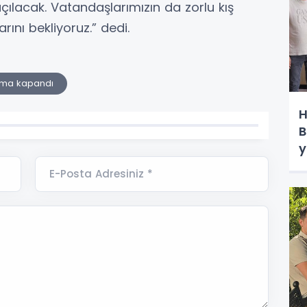
çılacak. Vatandaşlarımızın da zorlu kış
arını bekliyoruz.” dedi.
şıma kapandı
H
B
y
E-Posta Adresiniz *