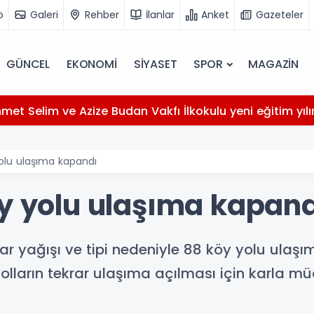
o
Galeri
Rehber
İlanlar
Anket
Gazeteler
GÜNCEL
EKONOMİ
SİYASET
SPOR
MAGAZİN
et Selim ve Azize Budan Vakfı İlkokulu yeni eğitim yılı
yolu ulaşıma kapandı
öy yolu ulaşıma kapan
 yağışı ve tipi nedeniyle 88 köy yolu ulaşıma
yolların tekrar ulaşıma açılması için karla m