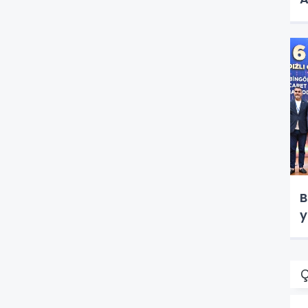
B
y
Ç