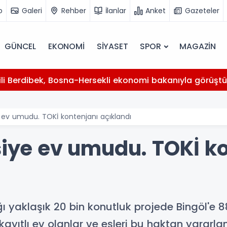
o
Galeri
Rehber
İlanlar
Anket
Gazeteler
GÜNCEL
EKONOMİ
SİYASET
SPOR
MAGAZİN
kili Berdibek, Bosna-Hersekli ekonomi bakanıyla görüşt
e ev umudu. TOKİ kontenjanı açıklandı
şiye ev umudu. TOKİ k
ı yaklaşık 20 bin konutluk projede Bingöl'e 88
ayıtlı ev olanlar ve eşleri bu haktan yarar