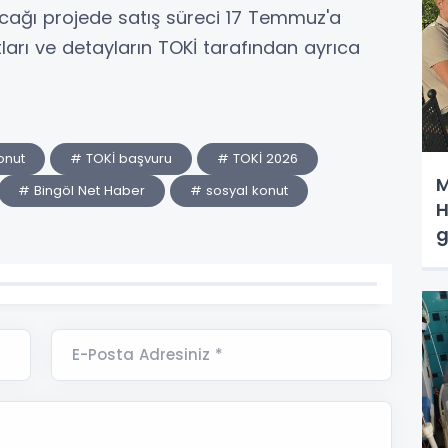
acağı projede satış süreci 17 Temmuz'a
arı ve detayların TOKİ tarafından ayrıca
onut
# TOKİ başvuru
# TOKİ 2026
M
# Bingöl Net Haber
# sosyal konut
H
g
E-Posta Adresiniz *