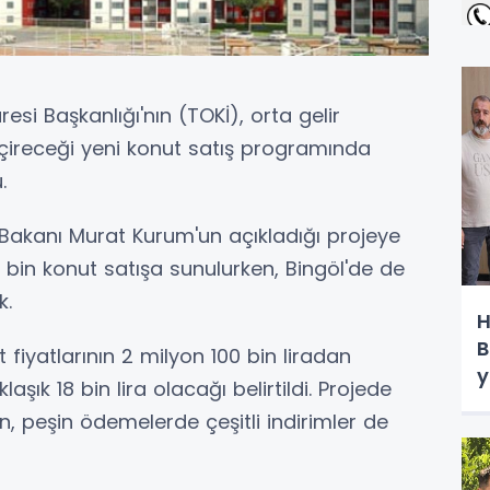
esi Başkanlığı'nın (TOKİ), orta gelir
çireceği yeni konut satış programında
.
ği Bakanı Murat Kurum'un açıkladığı projeye
 bin konut satışa sunulurken, Bingöl'de de
k.
H
B
fiyatlarının 2 milyon 100 bin liradan
y
laşık 18 bin lira olacağı belirtildi. Projede
, peşin ödemelerde çeşitli indirimler de