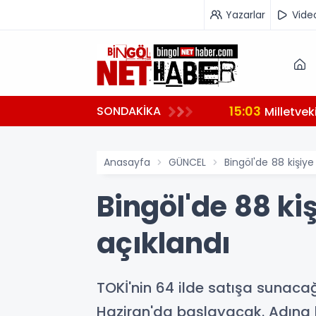
Yazarlar
Vide
15:03
SONDAKİKA
hazırlanıyor
Milletve
Anasayfa
GÜNCEL
Bingöl'de 88 kişiy
Bingöl'de 88 ki
açıklandı
TOKİ'nin 64 ilde satışa sunacağ
Haziran'da başlayacak. Adına k