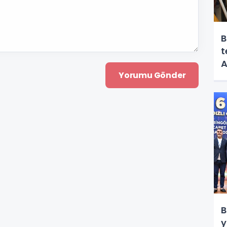
B
t
A
B
y