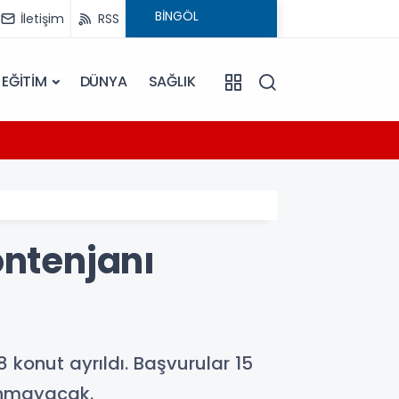
İletişim
RSS
EĞİTİM
DÜNYA
SAĞLIK
14:47
ü
Bingöl
ontenjanı
 konut ayrıldı. Başvurular 15
lanmayacak.