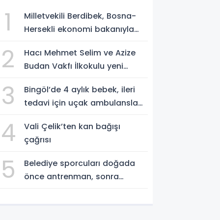
1
Milletvekili Berdibek, Bosna-
Hersekli ekonomi bakanıyla
görüştü
2
Hacı Mehmet Selim ve Azize
Budan Vakfı İlkokulu yeni
eğitim yılına hazırlanıyor
3
Bingöl’de 4 aylık bebek, ileri
tedavi için uçak ambulansla
Ankara’ya sevk edildi
4
Vali Çelik’ten kan bağışı
çağrısı
5
Belediye sporcuları doğada
önce antrenman, sonra
temizlik yaptı