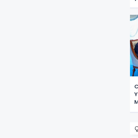
C
Y
M
Ç