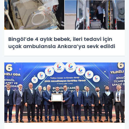
Bingöl’de 4 aylık bebek, ileri tedavi için
uçak ambulansla Ankara’ya sevk edildi