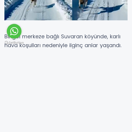
Bingöl merkeze bağlı Suvaran köyünde, karlı
hava koşulları nedeniyle ilginç anlar yaşandı.
Rahatsızlanan bir hastaya ulaşmak için yola
çıkan Bingöl İl Sağlık Müdürlüğü Ulusal Medikal
Kurtarma Ekibi’ne (UMKE) ait paletli
ambulansın önüne bir kurt çıktı.
Yoğun kar nedeniyle kaçacak alan bulamayan
kurt, bir süre ambulansın önünde koştu. O
anlar, ambulansta bulunan ekip tarafından
cep telefonu kamerasıyla kaydedildi.
Görüntülerde kurdun, kısa bir süre sonra yol