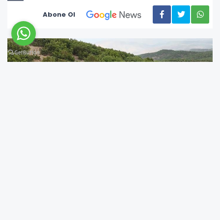
Abone Ol
Bingöl Valiliği İl Özel İdare Genel Sekreterliği,
2024 iş sezonunda 580 kilometre yol yaptı.
İl Özel İdare Genel Sekreteri Enes Üçgül, 2024