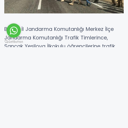
Bingöl İl Jandarma Komutanlığı Merkez İlçe
Jandarma Komutanlığı Trafik Timlerince,
Sancak Yeşilova İlkokulu öğrencilerine trafik
eğitimi verdi.
Okulda verilen pratik bilgilerin ardından
Bingöl-Sancak-Kiğı yolunda öğrencilere
uygulamalı eğitim veren jandarma trafik
ekipleri, öğrencilerin trafik kuralları yönünden
bilinçlenmelerini ve farkındalık oluşturmak
amacıyla "Genel Trafik Güvenliği, Emniyet
Kemeri Kullanmanın Önemi, Trafik Işıkları, İşaret