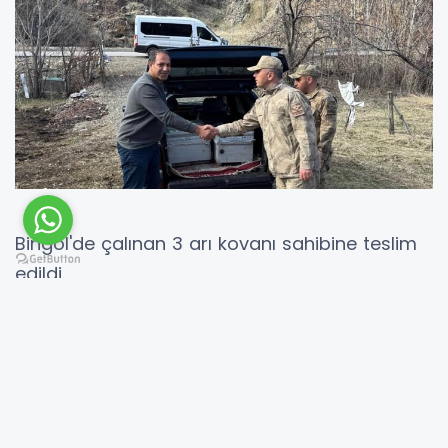
Bingöl'de çalınan 3 arı kovanı sahibine teslim
edildi.
Bingöl merkez Göltepe köyünde arı
kovanlarının çalındığı bilgisi üzerine harekete
geçen Bingöl İl Jandarma Komutanlığı ekipleri,
hırsızlık olayını aydınlatmak amacıyla çalışma
başlattı.