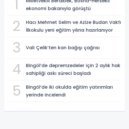
1
Milletvekili Berdibek, Bosna-Hersekli
ekonomi bakanıyla görüştü
2
Hacı Mehmet Selim ve Azize Budan Vakfı
İlkokulu yeni eğitim yılına hazırlanıyor
3
Vali Çelik’ten kan bağışı çağrısı
4
Bingöl’de depremzedeler için 2 aylık hak
sahipliği askı süreci başladı
5
Bingöl’de iki okulda eğitim yatırımları
yerinde incelendi