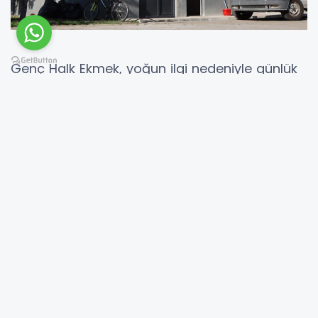
Genç Halk Ekmek, yoğun ilgi nedeniyle günlük
üretim kapasitesini artırdı.
Genç Belediye Başkanı Kemal Tartar, yaptığı
açıklamada, belediye olarak, Halk Ekmek
Fırın’ında artan talebi karşılamak ve
vatandaşların mağdur olmasının önüne
geçmek amacıyla günlük ekmek üretim
kapasitesini arttırdıklarını belirtti.
Başkan Tartar, "Ekmek fiyatlarımızın
vatandaşın bütçesine uygunluğu sebebi ile
ekmeğe olan talep arttı. Yoğun talepler
karşısında piyasadaki dengeyi de göz önünde