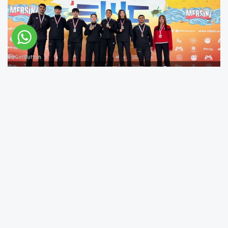
Mersin’de, 16–20 Ocak tarihleri arasında
düzenlenen Gençler Raffa Türkiye
Şampiyonası, Bingöllü sporcuların büyük
başarısına sahne oldu. Türkiye’nin dört bir
yanından çok sayıda sporcunun katıldığı
organizasyonda, Bingöl’ü temsilen yarışan
sporcular elde ettikleri derecelerle adeta