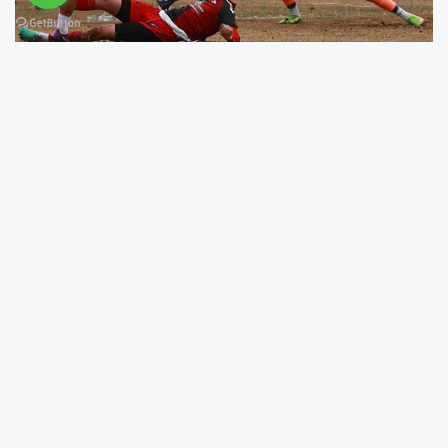
Bölgesel Amatör Lig 1.grupta ilk devrenin son
maçları bugün oynanan maçlarla sona erdi.
Bingöl Şehir Stadyumunda oynanan
karşılaşmayı Enes Yakup, Bulut Topatar, Sultan
Ahmetdemir hakem triosu yönetirken, maça
ise çok büyük bir ilgi vardı. Milletvekilleri Feyzi
Berdibek, Zeki Korkutata, Vali Ahmet Hamdi
Usta, Belediye Başkanı Erdal Arıkan, AK Parti İl
Başkanı Yılmaz Seven, kurum müdürleri ve
binlerce taraftar yeşil beyazlı temsilcimizi
yalnız bırakmadı.