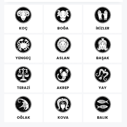
KOÇ
BOĞA
İKİZLER
YENGEÇ
ASLAN
BAŞAK
TERAZİ
AKREP
YAY
OĞLAK
KOVA
BALIK