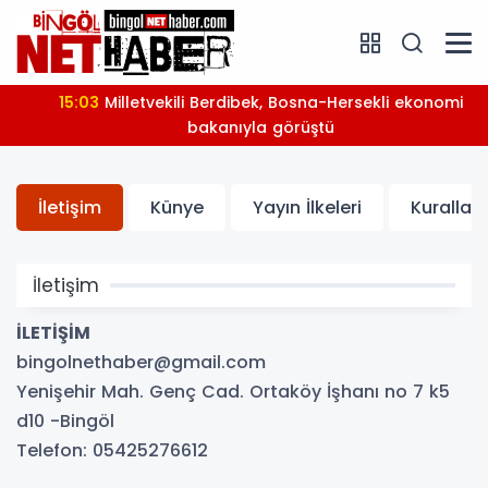
15:03
Milletvekili Berdibek, Bosna-Hersekli ekonomi
bakanıyla görüştü
İletişim
Künye
Yayın İlkeleri
Kurallar
İletişim
İLETİŞİM
bingolnethaber@gmail.com
Yenişehir Mah. Genç Cad. Ortaköy İşhanı no 7 k5
d10 -Bingöl
Telefon: 05425276612